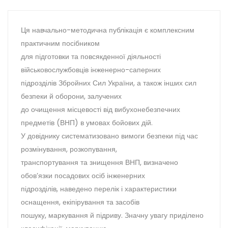
Ця навчально-методична публікація є комплексним
практичним посібником
для підготовки та повсякденної діяльності
військовослужбовців інженерно-саперних
підрозділів Збройних Сил України, а також інших сил
безпеки й оборони, залучених
до очищення місцевості від вибухонебезпечних
предметів (ВНП) в умовах бойових дій.
У довіднику систематизовано вимоги безпеки під час
розмінування, розкопування,
транспортування та знищення ВНП, визначено
обов’язки посадових осіб інженерних
підрозділів, наведено перелік і характеристики
оснащення, екіпірування та засобів
пошуку, маркування й підриву. Значну увагу приділено