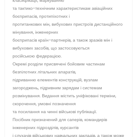
класифікації, маркуванню
та тактико-технічним характеристикам авіаційних
боєприпасів, протипіхотних і
протитанкових мін, вибухових пристроїв дистанційного
мінування, інженерних
боєприпасів країн-партнерів, а також зразків мін і
вибухових засобів, що застосовуються
російською федерацією.
Окремі розділи присвячені бойовим частинам
безпілотних літальних апаратів,
підриванню елементів конструкцій, вузлам
загороджень, підривним зарядам і системам
розмінування. Видання містить уніфіковані терміни,
скорочення, умовні позначення
та посилання на чинні військові публікації.
Посібник призначений для саперів, командирів
інженерних підрозділів, курсантів
і слухачів військових навчальних закладів, а також може